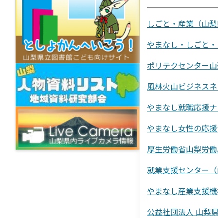
しごと・産業（山梨
やまなし・しごと・
ポリテクセンター山
風林火山ビジネスネ
やまなし就職応援ナ
やまなし女性の応援
厚生労働省山梨労働
就業支援センター（
やまなし産業支援機
公益社団法人 山梨