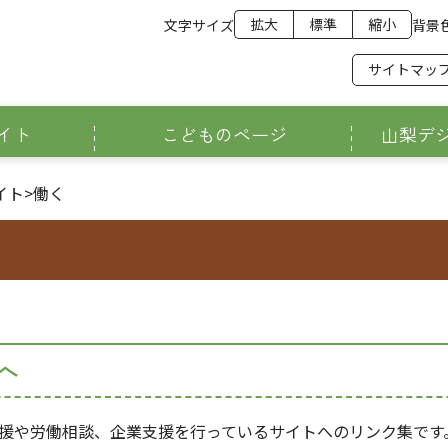
拡大
標準
縮小
文字サイズ
背景
サイトマッ
イト
こどものページ
山梨デ
イト
>
働く
へ
援や労働相談、企業支援を行っているサイトへのリンク集です