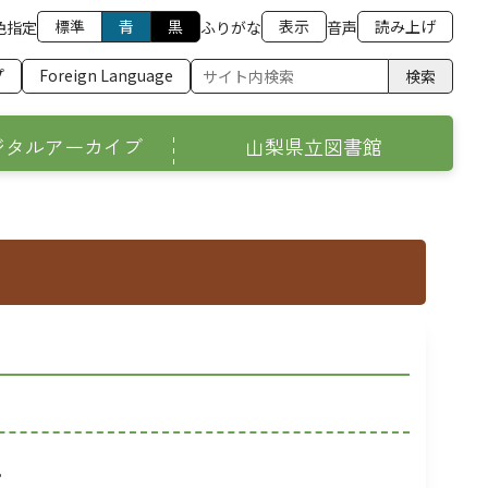
標準
青
黒
表示
読み上げ
色指定
ふりがな
音声
プ
Foreign Language
検索
ジタルアーカイブ
山梨県立図書館
。