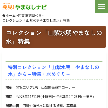
Open
ホーム
>
図書館で調べる
>
コレクション「山紫水明やまなしの水」特集
文字サイズ
拡大
標準
縮小
コレクション「山紫水明やまなしの
背景色指定
標準
青
黒
水」特集
ふりがな
表示
音声
読み上げ
特別コレクション「山紫水明 やまなしの
サイトマップ
Foreign Language
水」から～特集・水めぐり～
検索
場所
閲覧エリア2階 山梨関係資料コーナー
期間
令和7年11月1日(土曜日)～令和8年2月28日(土曜日)
展示内容
河川や湧き水に関する資料、写真集